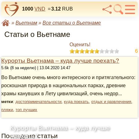
1000
VND
=
3.12
RUB
»
Вьетнам
»
Все статьи о Вьетнаме
Статьи о Вьетнаме
Оценить!
6
Курорты Вьетнама – куда лучше поехать?
5.6k (8 за неделю) | 13.04.2020 14:47
Во Вьетнаме очень много интересного и притягательного:
роскошная природа в национальных парках, древние
храмы канувших в Лету цивилизаций, очень недор...
метки
:
достопримечательности
,
куда поехать
,
отдых и развлечения
,
пляжи
,
топ лучших
Курорты Вьетнама – куда лучше
Последние статьи
поехать?